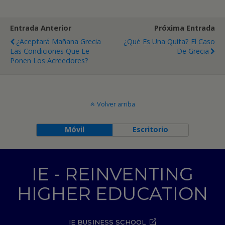
Entrada Anterior
Próxima Entrada
¿Aceptará Mañana Grecia
¿Qué Es Una Quita? El Caso
Las Condiciones Que Le
De Grecia
Ponen Los Acreedores?
Volver arriba
Móvil
Escritorio
IE - REINVENTING
HIGHER EDUCATION
IE BUSINESS SCHOOL