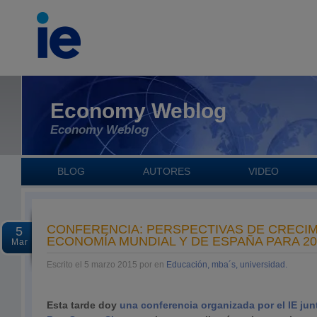
Economy Weblog
Economy Weblog
BLOG
AUTORES
VIDEO
CONFERENCIA: PERSPECTIVAS DE CRECIM
5
ECONOMÍA MUNDIAL Y DE ESPAÑA PARA 20
Mar
Escrito el 5 marzo 2015 por en
Educación, mba´s, universidad.
Esta tarde doy
una conferencia organizada por el IE jun