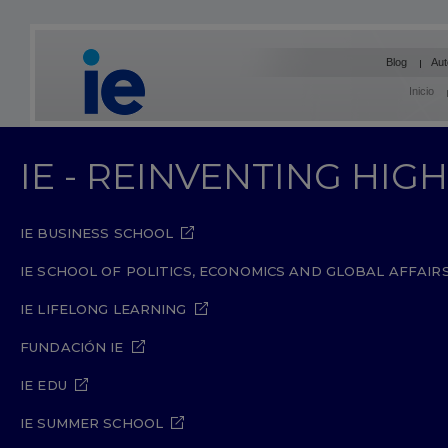
Blog
Aut
Inicio
IE - REINVENTING HI
IE BUSINESS SCHOOL
IE SCHOOL OF POLITICS, ECONOMICS AND GLOBAL AFFAIR
IE LIFELONG LEARNING
FUNDACIÓN IE
IE EDU
IE SUMMER SCHOOL