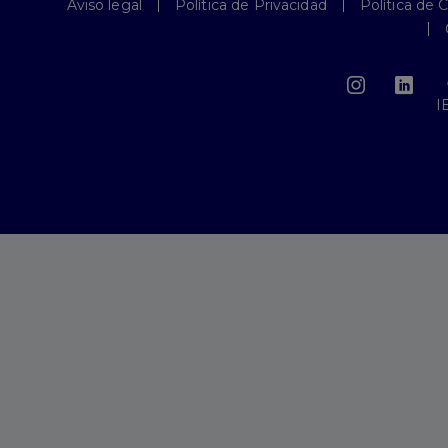
Aviso legal
Política de Privacidad
Política de 
I