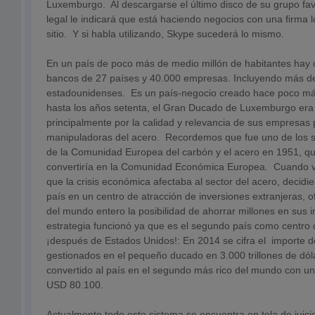
Luxemburgo. Al descargarse el último disco de su grupo favor
legal le indicará que está haciendo negocios con una firma 
sitio. Y si habla utilizando, Skype sucederá lo mismo.
En un país de poco más de medio millón de habitantes ha
bancos de 27 países y 40.000 empresas. Incluyendo más de
estadounidenses. Es un país-negocio creado hace poco má
hasta los años setenta, el Gran Ducado de Luxemburgo era
principalmente por la calidad y relevancia de sus empresas 
manipuladoras del acero. Recordemos que fue uno de los s
de la Comunidad Europea del carbón y el acero en 1951, q
convertiría en la Comunidad Económica Europea. Cuando vi
que la crisis económica afectaba al sector del acero, decidi
país en un centro de atracción de inversiones extranjeras,
del mundo entero la posibilidad de ahorrar millones en sus 
estrategia funcionó ya que es el segundo país como centro 
¡después de Estados Unidos!: En 2014 se cifra el importe d
gestionados en el pequeño ducado en 3.000 trillones de dól
convertido al país en el segundo más rico del mundo con un
USD 80.100.
Actualmente todo este sistema se encuentra en tela de juici