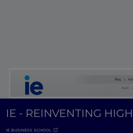
Blog
Aut
Inicio
IE - REINVENTING HI
IE BUSINESS SCHOOL