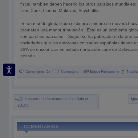
fiscal, también deben hacerlo los otros paraísos mundiale
Islas Cook, Liberia, Maldivas, Seychelles….
En un mundo globalizado el dinero siempre se moverá hacia
prometan una menor tributación. Esto es un problema global 
con parches parciales . Según se ha publicado en la prens
sociedades que las empresas cotizadas españolas tienen en te
28% se encuentran en estado norteamericano de Delaware. 
pecado….
Comentarios (1)
Comentario
Enlace Permanente
Trackb
¿Qué esperar de la economía española en
Igua
2015?
COMENTARIOS