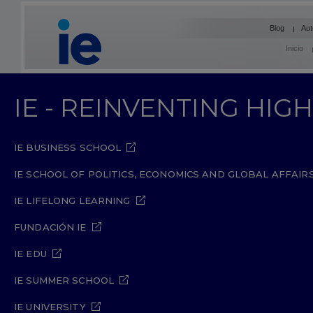
Blog
Aut
Inicio
IE - REINVENTING HI
IE BUSINESS SCHOOL
IE SCHOOL OF POLITICS, ECONOMICS AND GLOBAL AFFAIR
IE LIFELONG LEARNING
FUNDACIÓN IE
IE EDU
IE SUMMER SCHOOL
IE UNIVERSITY