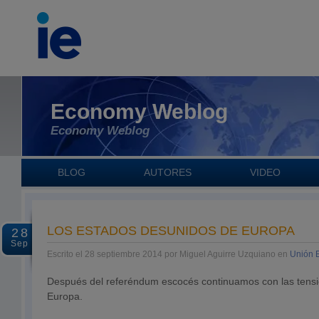
Economy Weblog
Economy Weblog
BLOG
AUTORES
VIDEO
LOS ESTADOS DESUNIDOS DE EUROPA
28
Sep
Escrito el 28 septiembre 2014 por Miguel Aguirre Uzquiano en
Unión 
Después del referéndum escocés continuamos con las tensi
Europa.