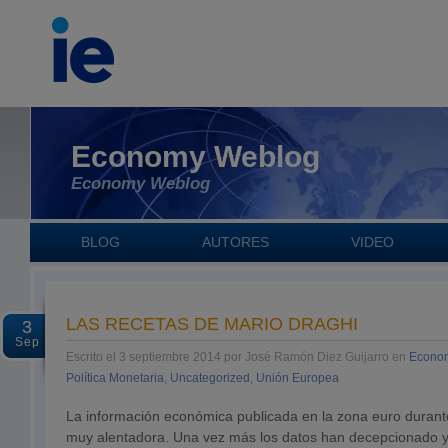
Economy Weblog
Economy Weblog
BLOG
AUTORES
VIDEO
LAS RECETAS DE MARIO DRAGHI
3
Sep
Escrito el 3 septiembre 2014 por José Ramón Diez Guijarro en
Econom
Política Monetaria
,
Uncategorized
,
Unión Europea
La información económica publicada en la zona euro durant
muy alentadora. Una vez más los datos han decepcionado y