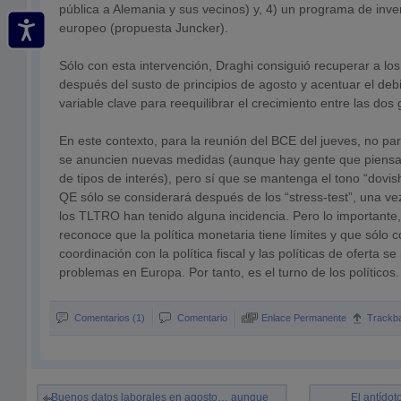
pública a Alemania y sus vecinos) y, 4) un programa de inver
europeo (propuesta Juncker).
Sólo con esta intervención, Draghi consiguió recuperar a lo
después del susto de principios de agosto y acentuar el debi
variable clave para reequilibrar el crecimiento entre las dos
En este contexto, para la reunión del BCE del jueves, no p
se anuncien nuevas medidas (aunque hay gente que piens
de tipos de interés), pero sí que se mantenga el tono “dovis
QE sólo se considerará después de los “stress-test”, una v
los TLTRO han tenido alguna incidencia. Pero lo importante
reconoce que la política monetaria tiene límites y que sólo
coordinación con la política fiscal y las políticas de oferta s
problemas en Europa. Por tanto, es el turno de los políticos.
Comentarios (1)
Comentario
Enlace Permanente
Trackb
Buenos datos laborales en agosto… aunque
El antídot