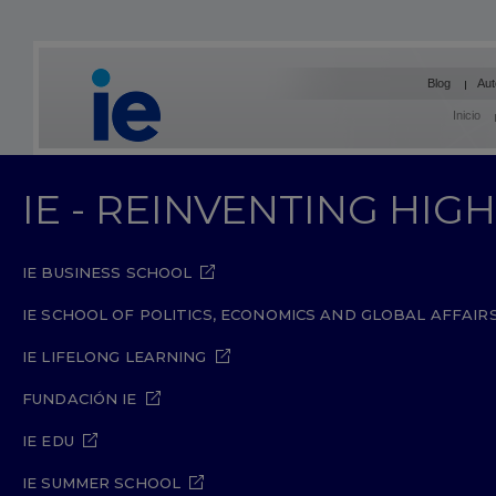
Blog
Aut
Inicio
IE - REINVENTING HI
IE BUSINESS SCHOOL
IE SCHOOL OF POLITICS, ECONOMICS AND GLOBAL AFFAIR
IE LIFELONG LEARNING
FUNDACIÓN IE
IE EDU
IE SUMMER SCHOOL