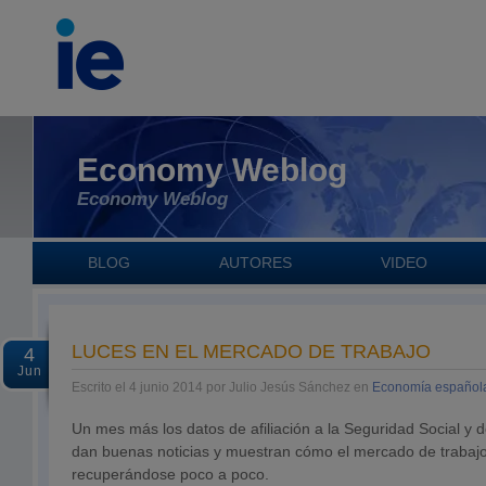
Economy Weblog
Economy Weblog
BLOG
AUTORES
VIDEO
LUCES EN EL MERCADO DE TRABAJO
4
Jun
Escrito el 4 junio 2014 por Julio Jesús Sánchez en
Economía español
Un mes más los datos de afiliación a la Seguridad Social y 
dan buenas noticias y muestran cómo el mercado de trabaj
recuperándose poco a poco.