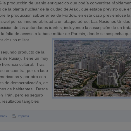
la producción de uranio enriquecido que podía convertirse rápidame
 de la planta nuclear de la ciudad de Arak , que estaba previsto que e
obre le producción subterránea de Fordow, en este caso previéndose la
 Israel por su innumerabilidad a un ataque aéreo. Las Naciones Unidas
ción de las autoridades iraníes, incluyendo la suscripción de un trat
 la falta de acceso a la base militar de Parchin, donde se sospecha qu
r de uso militar.
l segundo producto de la
s de Rusia). Tiene un muy
herencia cultural. Tras
 se encuentra, por un lado
americanas y por otro con
das de democratización, de
lones de habitantes. Desde
en Irán, pero es seguro
 resultados tangibles
kback
Imprimir