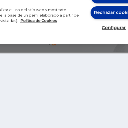
izar el uso del sitio web y mostrarte
Rechazar cook
 la base de un perfil elaborado a partir de
visitadas).
Política de Cookies
Configurar
Blog
Autores
Video
Inicio
RSS
GHER EDUCATION
IE UNIVERSITY
S
IE LAW SCHOOL
IE SCHOOL OF ARCHITECTURE AND DESIGN
IE SCHOOL OF SCIENCE & TECHNOLOGY