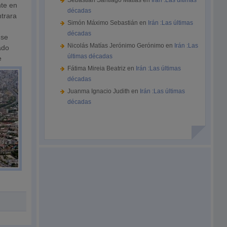
Sebastián Santiago Matías
en
Irán :Las últimas
nte en
décadas
ntrara
Simón Máximo Sebastián
en
Irán :Las últimas
décadas
 se
Nicolás Matías Jerónimo Gerónimo
en
Irán :Las
ado
últimas décadas
e
Fátima Mireia Beatriz
en
Irán :Las últimas
décadas
Juanma Ignacio Judith
en
Irán :Las últimas
décadas