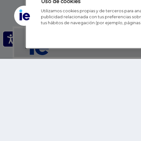
Uso de cookies
Utilizamos cookies propias y de terceros para anal
publicidad relacionada con tus preferencias sobre
tus hábitos de navegación (por ejemplo, páginas 
IE - REINVENTING HI
IE BUSINESS SCHOOL
IE SCHOOL OF POLITICS, ECONOMICS AND GLOBAL AFFAIR
IE LIFELONG LEARNING
FUNDACIÓN IE