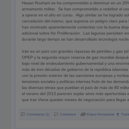
Hasan Rouhani se ha comprometido a disminuir en un 20% 
armamento militar. Se han comprometido a redefinir el uso
a operar en el año en curso. Algo similar se ha logrado s
cancelación del mismo, que suponía un peligro claro para
han mostrado aparentemente contentas con la buena disposi
adicional sobre No Proliferación. Las lagunas persisten en
durante largo tiempo se han desarrollado tecnología nuclea
Irán es un país con grandes riquezas de petróleo y gas (e
OPEP y la segunda mayor reserva de gas mundial despué
bajo nivel de endeudamiento gubernamental y una enorme 
más de tres décadas de gobierno de la república islamista
con la presión exterior de las sanciones europeas y norte
tensiones sociales y políticas internas fruto de las deman
las diversas etnias que pueblan el país de más de 80 mil
el verano del 2013 parecen soplar aires más aperturistas 
que tras Viena quedan meses de negociación para llegar a
Comentarios (1)
Comentario
Enlace Permanente
Trac