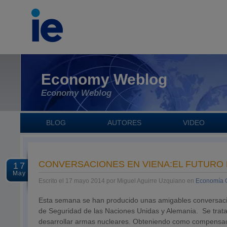
Economy Weblog
Economy Weblog
BLOG
AUTORES
VIDEO
CONVERSACIONES EN VIENA:EL FUTURO 
17
May
Escrito el 17 mayo 2014 por Miguel Aguirre Uzquiano en
Economía 
Esta semana se han producido unas amigables conversaci
de Seguridad de las Naciones Unidas y Alemania. Se trata
desarrollar armas nucleares. Obteniendo como compensaci