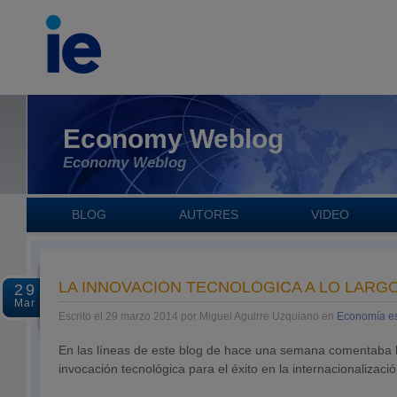
Economy Weblog
Economy Weblog
BLOG
AUTORES
VIDEO
LA INNOVACIÓN TECNOLÓGICA A LO LARG
29
Mar
Escrito el 29 marzo 2014 por Miguel Aguirre Uzquiano en
Economía e
En las líneas de este blog de hace una semana comentaba l
invocación tecnológica para el éxito en la internacionalizació