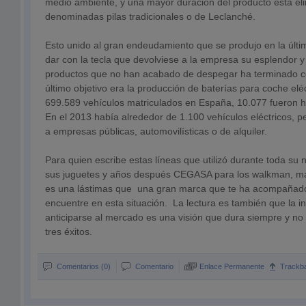
medio ambiente, y una mayor duración del producto está el
denominadas pilas tradicionales o de Leclanché.
Esto unido al gran endeudamiento que se produjo en la últi
dar con la tecla que devolviese a la empresa su esplendor 
productos que no han acabado de despegar ha terminado 
último objetivo era la producción de baterías para coche elé
699.589 vehículos matriculados en España, 10.077 fueron hí
En el 2013 había alrededor de 1.100 vehículos eléctricos, 
a empresas públicas, automovilísticas o de alquiler.
Para quien escribe estas líneas que utilizó durante toda su n
sus juguetes y años después CEGASA para los walkman, man
es una lástimas que una gran marca que te ha acompañado 
encuentre en esta situación. La lectura es también que la i
anticiparse al mercado es una visión que dura siempre y no 
tres éxitos.
Comentarios (0)
Comentario
Enlace Permanente
Trackb