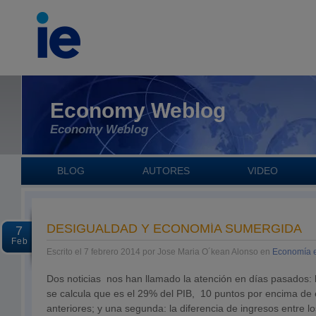
Economy Weblog
Economy Weblog
BLOG
AUTORES
VIDEO
DESIGUALDAD Y ECONOMÍA SUMERGIDA
7
Feb
Escrito el 7 febrero 2014 por Jose Maria O´kean Alonso en
Economía 
Dos noticias nos han llamado la atención en días pasados:
se calcula que es el 29% del PIB, 10 puntos por encima de
anteriores; y una segunda: la diferencia de ingresos entre 