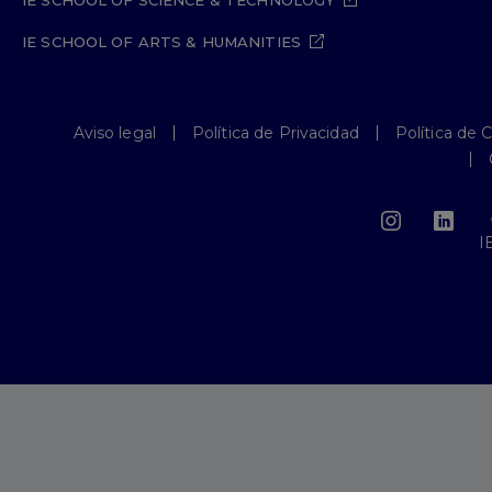
IE SCHOOL OF SCIENCE & TECHNOLOGY
IE SCHOOL OF ARTS & HUMANITIES
Aviso legal
Política de Privacidad
Política de 
I