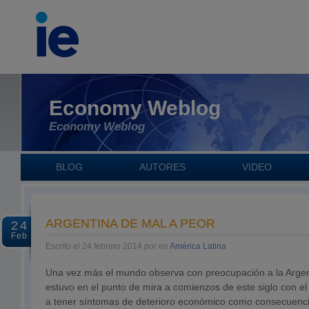
Economy Weblog
Economy Weblog
BLOG
AUTORES
VIDEO
ARGENTINA DE MAL A PEOR
24
Feb
Escrito el 24 febrero 2014 por en
América Latina
Una vez más el mundo observa con preocupación a la Argen
estuvo en el punto de mira a comienzos de este siglo con el “
a tener síntomas de deterioro económico como consecuenc