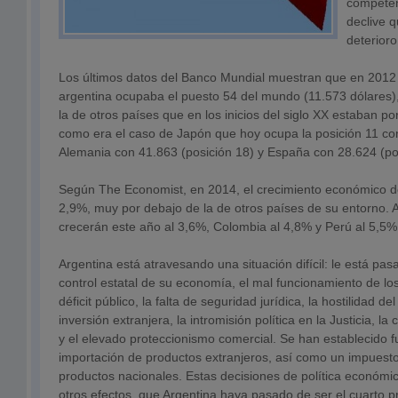
competen
declive q
deterioro
Los últimos datos del Banco Mundial muestran que en 2012 l
argentina ocupaba el puesto 54 del mundo (11.573 dólares), 
la de otros países que en los inicios del siglo XX estaban po
como era el caso de Japón que hoy ocupa la posición 11 co
Alemania con 41.863 (posición 18) y España con 28.624 (po
Según The Economist, en 2014, el crecimiento económico de
2,9%, muy por debajo de la de otros países de su entorno. A
crecerán este año al 3,6%, Colombia al 4,8% y Perú al 5,5%
Argentina está atravesando una situación difícil: le está pas
control estatal de su economía, el mal funcionamiento de lo
déficit público, la falta de seguridad jurídica, la hostilidad d
inversión extranjera, la intromisión política en la Justicia, l
y el elevado proteccionismo comercial. Se han establecido f
importación de productos extranjeros, así como un impuesto
productos nacionales. Estas decisiones de política económi
otros efectos, que Argentina haya pasado de ser el cuarto pr