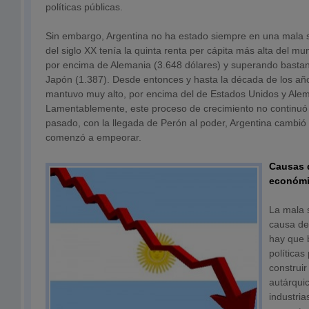
políticas públicas.
Sin embargo, Argentina no ha estado siempre en una mala s
del siglo XX tenía la quinta renta per cápita más alta del m
por encima de Alemania (3.648 dólares) y superando bastan
Japón (1.387). Desde entonces y hasta la década de los año
mantuvo muy alto, por encima del de Estados Unidos y Alem
Lamentablemente, este proceso de crecimiento no continuó 
pasado, con la llegada de Perón al poder, Argentina cambi
comenzó a empeorar.
Causas d
económ
La mala s
causa del
hay que 
políticas
construi
autárqui
industria