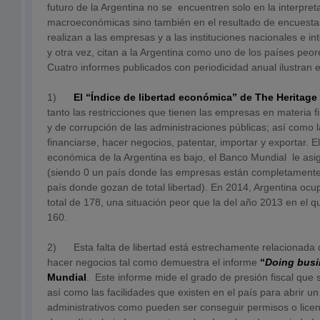
futuro de la Argentina no se encuentren solo en la interpret
macroeconómicas sino también en el resultado de encuesta
realizan a las empresas y a las instituciones nacionales e in
y otra vez, citan a la Argentina como uno de los países peo
Cuatro informes publicados con periodicidad anual ilustran e
1)
El “Índice de libertad económica” de The Heritag
tanto las restricciones que tienen las empresas en materia fis
y de corrupción de las administraciones públicas; así como la 
financiarse, hacer negocios, patentar, importar y exportar. E
económica de la Argentina es bajo, el Banco Mundial le asi
(siendo 0 un país donde las empresas están completamente
país donde gozan de total libertad). En 2014, Argentina ocu
total de 178, una situación peor que la del año 2013 en el q
160.
2) Esta falta de libertad está estrechamente relacionada co
hacer negocios tal como demuestra el informe
“
Doing busi
Mundial
. Este informe mide el grado de presión fiscal que
así como las facilidades que existen en el país para abrir u
administrativos como pueden ser conseguir permisos o licenc