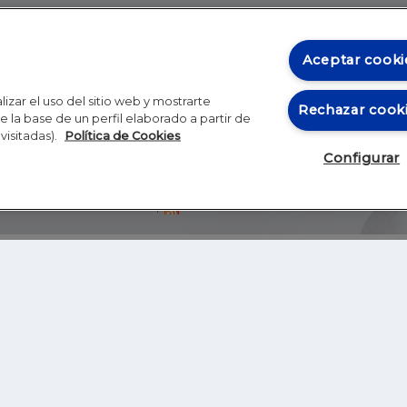
Aceptar cooki
izar el uso del sitio web y mostrarte
Rechazar cook
 la base de un perfil elaborado a partir de
visitadas).
Política de Cookies
Configurar
Blog
Autores
Video
Inicio
RSS
GHER EDUCATION
IE UNIVERSITY
S
IE LAW SCHOOL