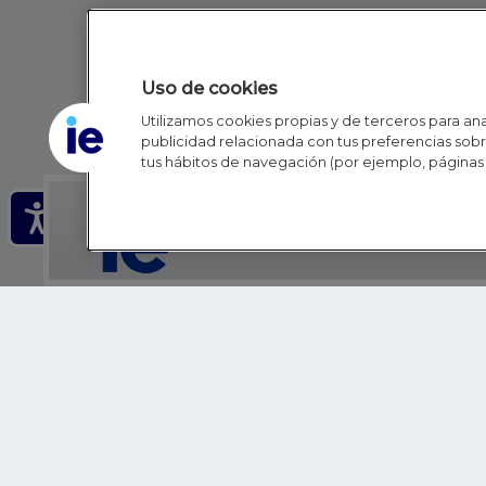
Uso de cookies
Utilizamos cookies propias y de terceros para anal
publicidad relacionada con tus preferencias sobre
tus hábitos de navegación (por ejemplo, páginas 
IE - REINVENTING HI
IE BUSINESS SCHOOL
IE SCHOOL OF POLITICS, ECONOMICS AND GLOBAL AFFAIR