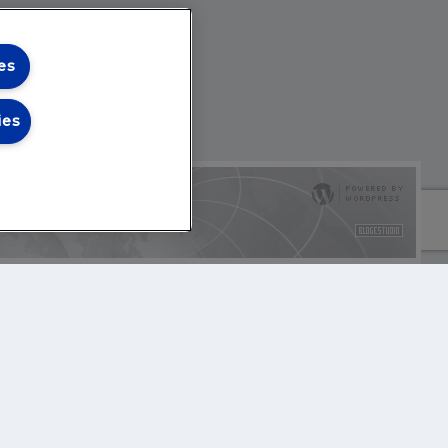
es
ies