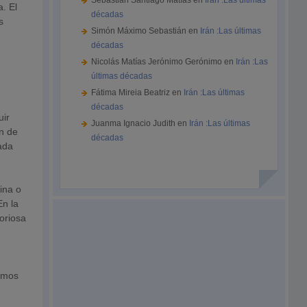
Sebastián Santiago Matías
en
Irán :Las últimas
. El
décadas
s
Simón Máximo Sebastián
en
Irán :Las últimas
décadas
Nicolás Matías Jerónimo Gerónimo
en
Irán :Las
últimas décadas
Fátima Mireia Beatriz
en
Irán :Las últimas
décadas
uir
Juanma Ignacio Judith
en
Irán :Las últimas
ón de
décadas
ada
ina o
En la
toriosa
ximos