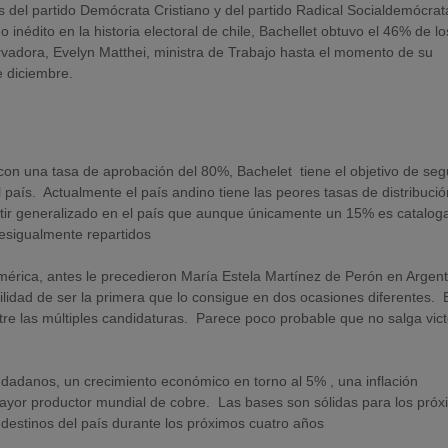
del partido Demócrata Cristiano y del partido Radical Socialdemócrata
inédito en la historia electoral de chile, Bachellet obtuvo el 46% de lo
rvadora, Evelyn Matthei, ministra de Trabajo hasta el momento de su
e diciembre.
on una tasa de aprobación del 80%, Bachelet tiene el objetivo de seg
 país. Actualmente el país andino tiene las peores tasas de distribuci
tir generalizado en el país que aunque únicamente un 15% es catalog
desigualmente repartidos
américa, antes le precedieron María Estela Martínez de Perón en Argent
ilidad de ser la primera que lo consigue en dos ocasiones diferentes. 
ntre las múltiples candidaturas. Parece poco probable que no salga vic
dadanos, un crecimiento económico en torno al 5% , una inflación
mayor productor mundial de cobre. Las bases son sólidas para los pró
destinos del país durante los próximos cuatro años