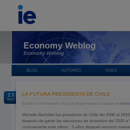
Economy Weblog
Economy Weblog
BLOG
AUTORES
VIDEO
LA FUTURA PRESIDENTA DE CHILE
23
Nov
Escrito el 23 noviembre 2013 por Miguel Aguirre Uzquiano en
Améri
Michelle Bachelet fue presidente de Chile del 2006 al 201
después de ganar las elecciones de diciembre del 2005 a
curiosamente este último. 3 años después anunció nuevame