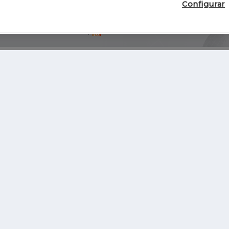
Configurar
Blog
Autores
Video
Inicio
RSS
GHER EDUCATION
IE UNIVERSITY
S
IE LAW SCHOOL
IE SCHOOL OF ARCHITECTURE AND DESIGN
IE SCHOOL OF SCIENCE & TECHNOLOGY
IE SCHOOL OF ARTS & HUMANITIES