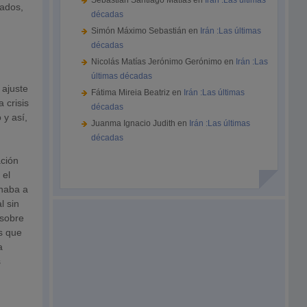
Sebastián Santiago Matías
en
Irán :Las últimas
rados,
décadas
Simón Máximo Sebastián
en
Irán :Las últimas
décadas
Nicolás Matías Jerónimo Gerónimo
en
Irán :Las
últimas décadas
 ajuste
Fátima Mireia Beatriz
en
Irán :Las últimas
 crisis
décadas
 y así,
Juanma Ignacio Judith
en
Irán :Las últimas
décadas
ación
 el
inaba a
l sin
 sobre
s que
a
s