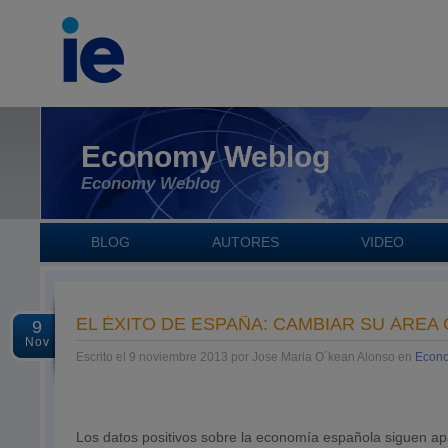
Economy Weblog
Economy Weblog
BLOG
AUTORES
VIDEO
EL ÉXITO DE ESPAÑA: CAMBIAR SU ÁREA
9
Nov
Escrito el 9 noviembre 2013 por Jose Maria O´kean Alonso en
Econo
Los datos positivos sobre la economía española siguen a