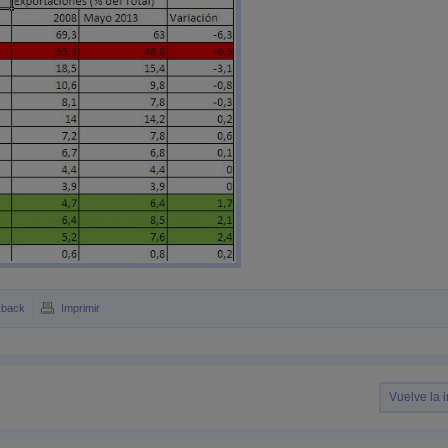
kback
Imprimir
Vuelve la i