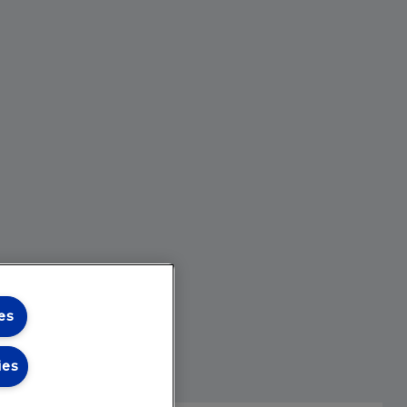
es
ies