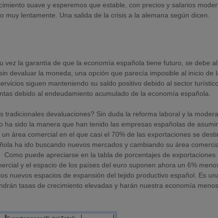
imiento suave y esperemos que estable, con precios y salarios mode
muy lentamente. Una salida de la crisis a la alemana según dicen.
su vez la garantía de que la economía española tiene futuro, se debe al
sin devaluar la moneda; una opción que parecía imposible al inicio de la
rvicios siguen manteniendo su saldo positivo debido al sector turístico
entas debido al endeudamiento acumulado de la economía española.
las tradicionales devaluaciones? Sin duda la reforma laboral y la moder
ero ha sido la manera que han tenido las empresas españolas de asumir
en un área comercial en el que casi el 70% de las exportaciones se dest
spañola ha ido buscando nuevos mercados y cambiando su área comercia
o. Como puede apreciarse en la tabla de porcentajes de exportaciones
omercial y el espacio de los países del euro suponen ahora un 6% meno
ca los nuevos espacios de expansión del tejido productivo español. Es un
tendrán tasas de crecimiento elevadas y harán nuestra economía meno