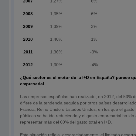
2007
1,27%
6%
2008
1,35%
6%
2009
1,39%
3%
2010
1,40%
1%
2011
1,36%
-3%
2012
1,30%
-4%
¿Qué sector es el motor de la I+D en España? parece qu
empresarial.
Las empresas españolas han realizado, en 2012, del 53% del
difiere de la tendencia seguida por otros países desarrolla
Francia, Reino Unido o Estados Unidos, en los que el gasto 
públicas se ha ido reduciendo y el gasto empresarial ha id
representar más del 60% del gasto total en I+D.
Esta situación refleja, desgraciadamente, el limitado desarro