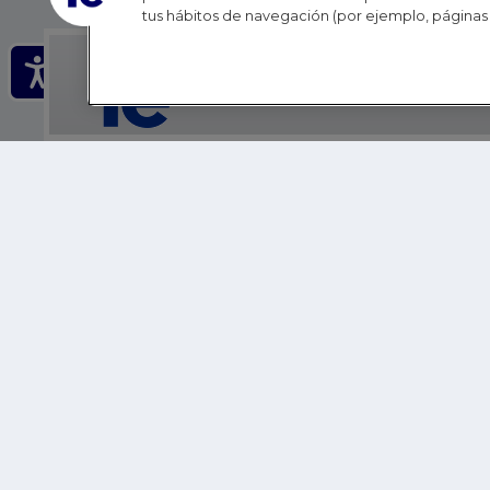
tus hábitos de navegación (por ejemplo, páginas 
IE - REINVENTING HI
IE BUSINESS SCHOOL
IE SCHOOL OF POLITICS, ECONOMICS AND GLOBAL AFFAIR
IE LIFELONG LEARNING
FUNDACIÓN IE
IE EDU
IE SUMMER SCHOOL