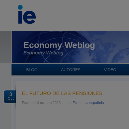
Economy Weblog
Economy Weblog
BLOG
AUTORES
VIDEO
EL FUTURO DE LAS PENSIONES
3
Oct
Escrito el 3 octubre 2013 por en
Economía española