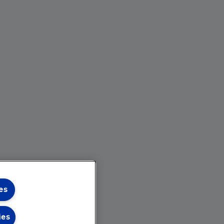
es
ies