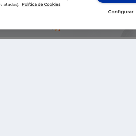
visitadas).
Política de Cookies
Configurar
Blog
Autores
Video
Inicio
RSS
GHER EDUCATION
IE UNIVERSITY
S
IE LAW SCHOOL
IE SCHOOL OF ARCHITECTURE AND DESIGN
IE SCHOOL OF SCIENCE & TECHNOLOGY
IE SCHOOL OF ARTS & HUMANITIES