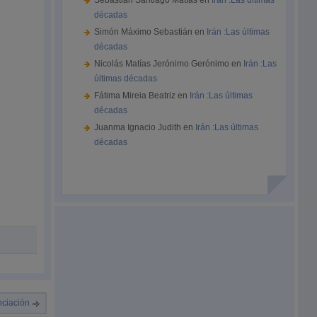
Sebastián Santiago Matías
en
Irán :Las últimas
décadas
Simón Máximo Sebastián
en
Irán :Las últimas
décadas
Nicolás Matías Jerónimo Gerónimo
en
Irán :Las
últimas décadas
Fátima Mireia Beatriz
en
Irán :Las últimas
décadas
Juanma Ignacio Judith
en
Irán :Las últimas
décadas
nciación