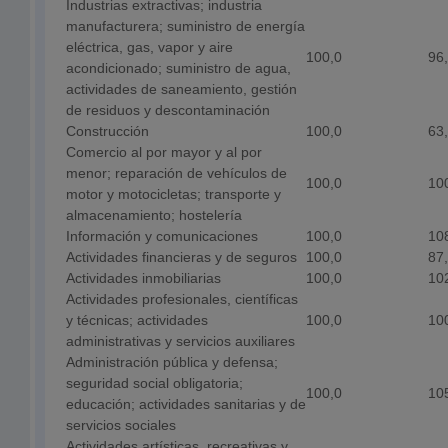
Industrias extractivas; industria
manufacturera; suministro de energía
eléctrica, gas, vapor y aire
100,0
96
acondicionado; suministro de agua,
actividades de saneamiento, gestión
de residuos y descontaminación
Construcción
100,0
63
Comercio al por mayor y al por
menor; reparación de vehículos de
100,0
10
motor y motocicletas; transporte y
almacenamiento; hostelería
Información y comunicaciones
100,0
10
Actividades financieras y de seguros
100,0
87
Actividades inmobiliarias
100,0
10
Actividades profesionales, científicas
y técnicas; actividades
100,0
10
administrativas y servicios auxiliares
Administración pública y defensa;
seguridad social obligatoria;
100,0
10
educación; actividades sanitarias y de
servicios sociales
Actividades artísticas, recreativas y