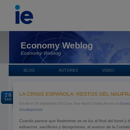
Economy Weblog
Economy Weblog
BLOG
AUTORES
VIDEO
LA CRISIS ESPAÑOLA: RESTOS DEL NAUFR
26
Sep
Escrito el 26 septiembre 2013 por Jose Maria O´kean Alonso en
Econo
Uncategorized
Cuando parece que finalmente se ve luz al final del túnel y
esfuerzos, sacrificios y decepciones, el avance de la Contab