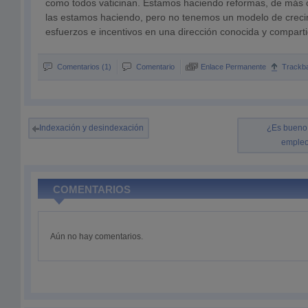
como todos vaticinan. Estamos haciendo reformas, de más 
las estamos haciendo, pero no tenemos un modelo de crec
esfuerzos e incentivos en una dirección conocida y comparti
Comentarios (1)
Comentario
Enlace Permanente
Trackb
Indexación y desindexación
¿Es bueno 
empleo
COMENTARIOS
Aún no hay comentarios.