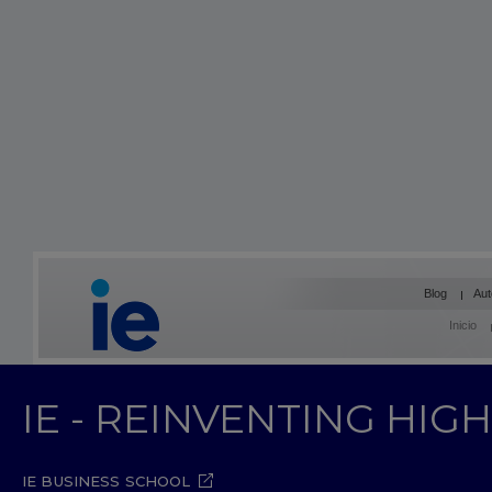
Blog
Aut
Inicio
IE - REINVENTING HI
IE BUSINESS SCHOOL