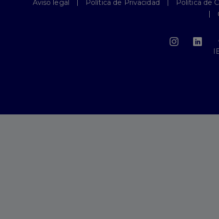
Aviso legal
Política de Privacidad
Política de 
I