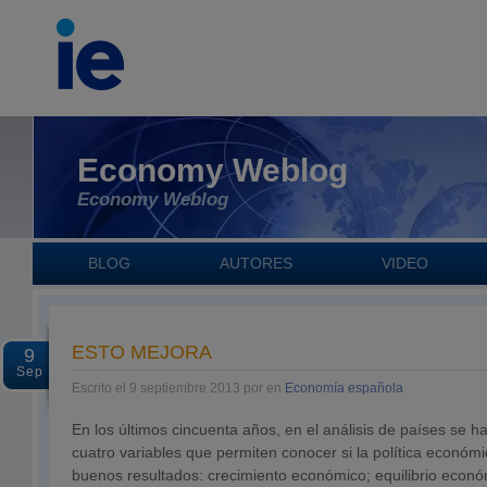
Economy Weblog
Economy Weblog
BLOG
AUTORES
VIDEO
ESTO MEJORA
9
Sep
Escrito el 9 septiembre 2013 por en
Economía española
En los últimos cincuenta años, en el análisis de países se 
cuatro variables que permiten conocer si la política económ
buenos resultados: crecimiento económico; equilibrio económ