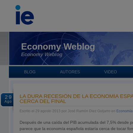
Economy Weblog
Economy Weblog
BLOG
AUTORES
VIDEO
LA DURA RECESIÓN DE LA ECONOMÍA ESP
29
CERCA DEL FINAL
Ago
Escrito el 29 agosto 2013 por José Ramón Diez Guijarro en
Economía
Después de una caída del PIB acumulada del 7,5% desde pr
parece que la economía española estaría cerca de tocar fond