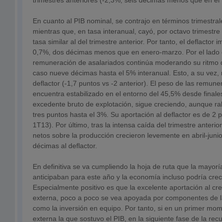
trimestres anteriores (-2,3%, seis décimas menos que en el
En cuanto al PIB nominal, se contrajo en términos trimestral
mientras que, en tasa interanual, cayó, por octavo trimestre
tasa similar al del trimestre anterior. Por tanto, el deflactor i
0,7%, dos décimas menos que en enero-marzo. Por el lado d
remuneración de asalariados continúa moderando su ritmo d
caso nueve décimas hasta el 5% interanual. Esto, a su vez, 
deflactor (-1,7 puntos vs -2 anterior). El peso de las remun
encuentra estabilizado en el entorno del 45,5% desde finale
excedente bruto de explotación, sigue creciendo, aunque rale
tres puntos hasta el 3%. Su aportación al deflactor es de 2 
1T13). Por último, tras la intensa caída del trimestre anterio
netos sobre la producción crecieron levemente en abril-juni
décimas al deflactor.
En definitiva se va cumpliendo la hoja de ruta que la mayorí
anticipaban para este año y la economía incluso podría crece
Especialmente positivo es que la excelente aportación al c
externa, poco a poco se vea apoyada por componentes de 
como la inversión en equipo. Por tanto, si en un primer m
externa la que sostuvo el PIB, en la siguiente fase de la rec