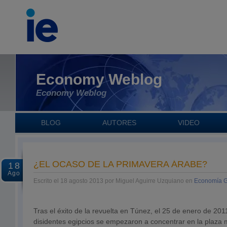
Economy Weblog
Economy Weblog
BLOG
AUTORES
VIDEO
¿EL OCASO DE LA PRIMAVERA ÁRABE?
18
Ago
Escrito el 18 agosto 2013 por Miguel Aguirre Uzquiano en
Economía G
Tras el éxito de la revuelta en Túnez, el 25 de enero de 201
disidentes egipcios se empezaron a concentrar en la plaza 