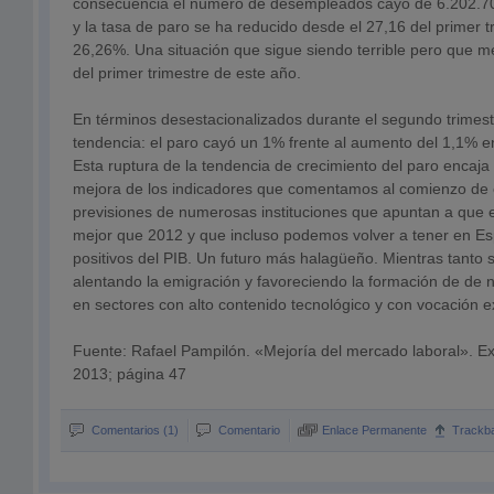
consecuencia el número de desempleados cayó de 6.202.70
y la tasa de paro se ha reducido desde el 27,16 del primer t
26,26%. Una situación que sigue siendo terrible pero que m
del primer trimestre de este año.
En términos desestacionalizados durante el segundo trimest
tendencia: el paro cayó un 1% frente al aumento del 1,1% en 
Esta ruptura de la tendencia de crecimiento del paro encaja
mejora de los indicadores que comentamos al comienzo de es
previsiones de numerosas instituciones que apuntan a que e
mejor que 2012 y que incluso podemos volver a tener en E
positivos del PIB. Un futuro más halagüeño. Mientras tanto 
alentando la emigración y favoreciendo la formación de de
en sectores con alto contenido tecnológico y con vocación e
Fuente: Rafael Pampilón. «Mejoría del mercado laboral». Ex
2013; página 47
Comentarios (1)
Comentario
Enlace Permanente
Trackb