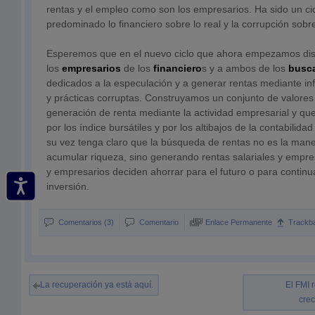
rentas y el empleo como son los empresarios. Ha sido un cic
predominado lo financiero sobre lo real y la corrupción sob
Esperemos que en el nuevo ciclo que ahora empezamos dis
los
empresarios
de los
financiero
s y a ambos de los
busca
dedicados a la especulación y a generar rentas mediante infl
y prácticas corruptas. Construyamos un conjunto de valores 
generación de renta mediante la actividad empresarial y qu
por los índice bursátiles y por los altibajos de la contabilida
su vez tenga claro que la búsqueda de rentas no es la ma
acumular riqueza, sino generando rentas salariales y empre
y empresarios deciden ahorrar para el futuro o para continu
inversión.
Comentarios (3)
Comentario
Enlace Permanente
Trackb
La recuperación ya está aquí.
El FMI r
cre