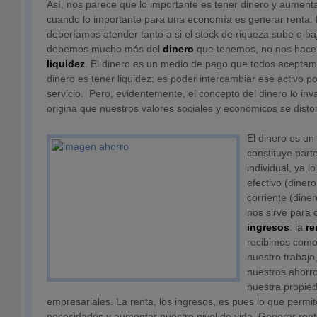
Así, nos parece que lo importante es tener dinero y aumentar
cuando lo importante para una economía es generar renta. 
deberíamos atender tanto a si el stock de riqueza sube o baj
debemos mucho más del
dinero
que tenemos, no nos hace s
liquidez
. El dinero es un medio de pago que todos aceptam
dinero es tener liquidez; es poder intercambiar ese activo po
servicio. Pero, evidentemente, el concepto del dinero lo in
origina que nuestros valores sociales y económicos se disto
El dinero es un
constituye part
individual, ya
efectivo (diner
corriente (dine
nos sirve para 
ingresos
: la
re
recibimos com
nuestro trabajo,
nuestros ahorro
nuestra propied
empresariales. La renta, los ingresos, es pues lo que permit
necesidades y aumentar nuestro nivel de vida. Generar rent