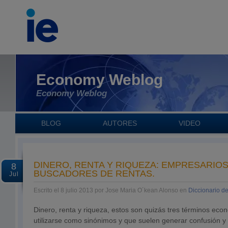
Economy Weblog
Economy Weblog
BLOG
AUTORES
VIDEO
DINERO, RENTA Y RIQUEZA: EMPRESARIOS
8
BUSCADORES DE RENTAS.
Jul
Escrito el 8 julio 2013 por Jose Maria O´kean Alonso en
Diccionario d
Dinero, renta y riqueza, estos son quizás tres términos ec
utilizarse como sinónimos y que suelen generar confusión 