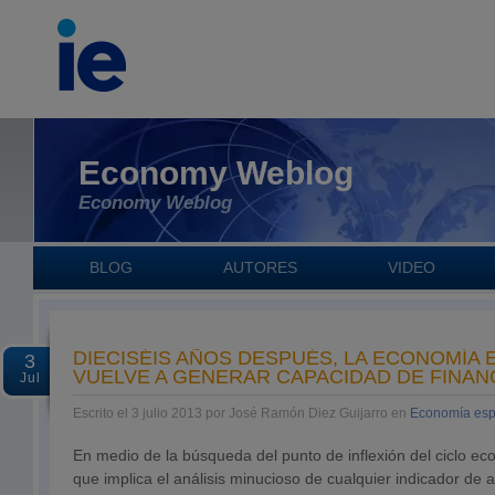
Economy Weblog
Economy Weblog
BLOG
AUTORES
VIDEO
DIECISÉIS AÑOS DESPUÉS, LA ECONOMÍA
3
VUELVE A GENERAR CAPACIDAD DE FINAN
Jul
Escrito el 3 julio 2013 por José Ramón Diez Guijarro en
Economía esp
En medio de la búsqueda del punto de inflexión del ciclo ec
que implica el análisis minucioso de cualquier indicador de a