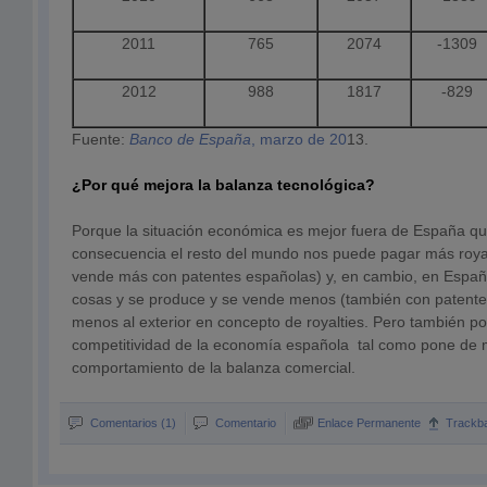
2011
765
2074
-1309
2012
988
1817
-829
Fuente:
Banco de España
, marzo de 20
13.
¿Por qué mejora la balanza tecnológica?
Porque la situación económica es mejor fuera de España q
consecuencia el resto del mundo nos puede pagar más roya
vende más con patentes españolas) y, en cambio, en Españ
cosas y se produce y se vende menos (también con patente
menos al exterior en concepto de royalties. Pero también p
competitividad de la economía española tal como pone de m
comportamiento de la balanza comercial.
Comentarios (1)
Comentario
Enlace Permanente
Trackb