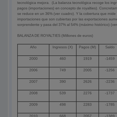
tecnológica mejora. (La balanza tecnológica recoge los ing
pagos (importaciones) en concepto de royalties).
Concretame
se reduce en un 36% (ver cuadro). Y la cobertura que mide 
importaciones que son cubiertas por las exportaciones aum
sorprendente y pasa del 37% al 54% (máximo histórico) (ver
BALANZA DE ROYALTIES (Millones de euros)
Año
Ingresos (X)
Pagos (M)
Saldo
2000
460
1919
-1459
2006
749
2005
-1256
2007
390
2626
-2236
2008
539
2276
-1737
2009
498
2283
-1785
2010
668
2057
-1389