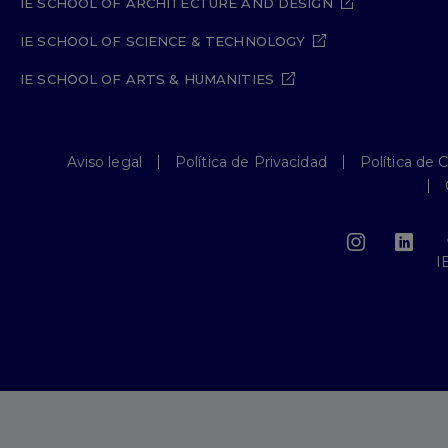
IE SCHOOL OF ARCHITECTURE AND DESIGN
IE SCHOOL OF SCIENCE & TECHNOLOGY
IE SCHOOL OF ARTS & HUMANITIES
Aviso legal
Política de Privacidad
Política de 
I