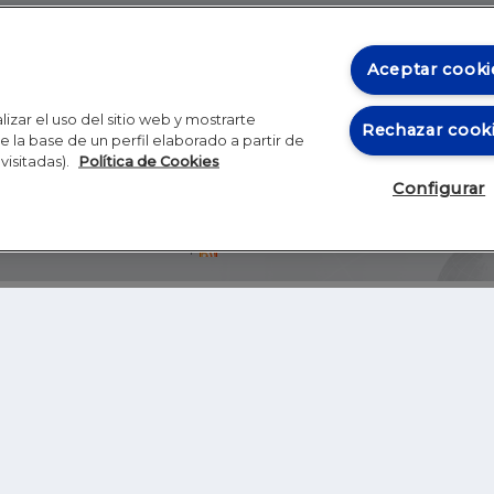
Aceptar cooki
izar el uso del sitio web y mostrarte
Rechazar cook
 la base de un perfil elaborado a partir de
visitadas).
Política de Cookies
Configurar
Blog
Autores
Video
Inicio
RSS
GHER EDUCATION
IE UNIVERSITY
S
IE LAW SCHOOL