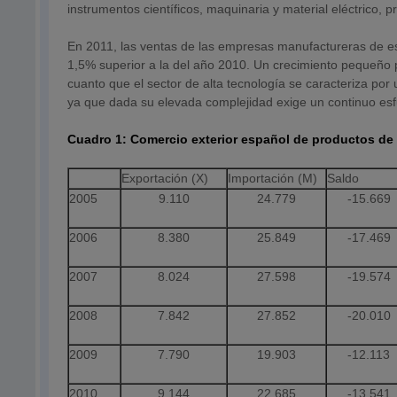
instrumentos científicos, maquinaria y material eléctrico
En 2011, las ventas de las empresas manufactureras de est
1,5% superior a la del año 2010. Un crecimiento pequeño p
cuanto que el sector de alta tecnología se caracteriza por
ya que dada su elevada complejidad exige un continuo esf
Cuadro 1: Comercio exterior español de productos de a
Exportación (X)
Importación (M)
Saldo
2005
9.110
24.779
-15.669
2006
8.380
25.849
-17.469
2007
8.024
27.598
-19.574
2008
7.842
27.852
-20.010
2009
7.790
19.903
-12.113
2010
9.144
22.685
-13.541