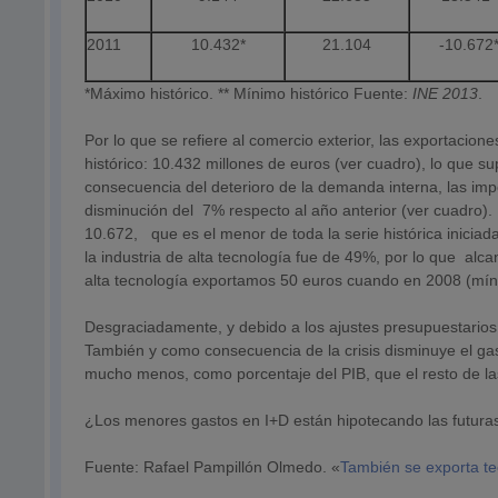
2011
10.432*
21.104
-10.672*
*Máximo histórico. ** Mínimo histórico Fuente:
INE 2013
.
Por lo que se refiere al comercio exterior, las exportaci
histórico: 10.432 millones de euros (ver cuadro), lo que
consecuencia del deterioro de la demanda interna, las im
disminución del 7% respecto al año anterior (ver cuadro).
10.672, que es el menor de toda la serie histórica inicia
la industria de alta tecnología fue de 49%, por lo que al
alta tecnología exportamos 50 euros cuando en 2008 (mínim
Desgraciadamente, y debido a los ajustes presupuestarios,
También y como consecuencia de la crisis disminuye el gas
mucho menos, como porcentaje del PIB, que el resto de la
¿Los menores gastos en I+D están hipotecando las futuras
Fuente: Rafael Pampillón Olmedo. «
También se exporta te