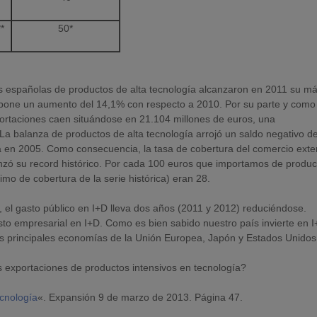
*
50*
ones españolas de productos de alta tecnología alcanzaron en 2011 su m
 supone un aumento del 14,1% con respecto a 2010. Por su parte y como
portaciones caen situándose en 21.104 millones de euros, una
 La balanza de productos de alta tecnología arrojó un saldo negativo d
da en 2005. Como consecuencia, la tasa de cobertura del comercio exte
canzó su record histórico. Por cada 100 euros que importamos de produ
o de cobertura de la serie histórica) eran 28.
 el gasto público en I+D lleva dos años (2011 y 2012) reduciéndose.
to empresarial en I+D. Como es bien sabido nuestro país invierte en 
s principales economías de la Unión Europea, Japón y Estados Unidos
 exportaciones de productos intensivos en tecnología?
cnología
«. Expansión 9 de marzo de 2013. Página 47.