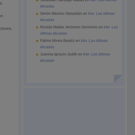
Sebastián Santiago Matías
en
Irán :Las últimas
s.
décadas
Simón Máximo Sebastián
en
Irán :Las últimas
un
décadas
Nicolás Matías Jerónimo Gerónimo
en
Irán :Las
ctores,
últimas décadas
Fátima Mireia Beatriz
en
Irán :Las últimas
décadas
Juanma Ignacio Judith
en
Irán :Las últimas
décadas