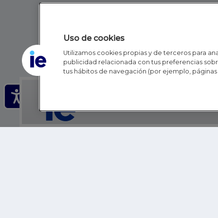
Uso de cookies
Utilizamos cookies propias y de terceros para anal
publicidad relacionada con tus preferencias sobre
tus hábitos de navegación (por ejemplo, páginas 
IE - REINVENTING HI
IE BUSINESS SCHOOL
IE SCHOOL OF POLITICS, ECONOMICS AND GLOBAL AFFAIR