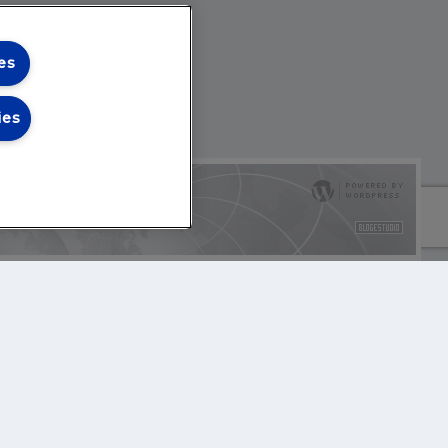
es
ies