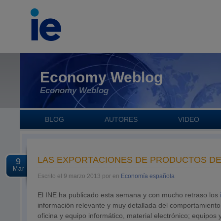
Economy Weblog
Economy Weblog
BLOG
AUTORES
VIDEO
LAS EXPORTACIONES DE PRODUCTOS DE 
9
Mar
Escrito el 9 marzo 2013 por en
Economía española
El INE ha publicado esta semana y con mucho retraso los
información relevante y muy detallada del comportamiento 
oficina y equipo informático, material electrónico; equipo