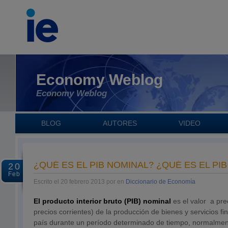
Economy Weblog
Economy Weblog
BLOG
AUTORES
VIDEO
¿QUÉ ES EL PIB NOMINAL? ¿QUÉ ES EL PIB
20
Feb
Escrito el 20 febrero 2013 por en
Diccionario de Economía
El producto interior bruto (PIB) nominal
es el valor a pre
precios corrientes) de la producción de bienes y servicios f
país durante un período determinado de tiempo, normalmen