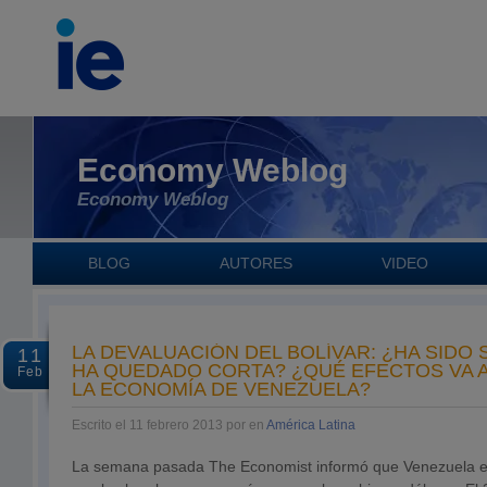
Economy Weblog
Economy Weblog
BLOG
AUTORES
VIDEO
LA DEVALUACIÓN DEL BOLÍVAR: ¿HA SIDO 
11
HA QUEDADO CORTA? ¿QUÉ EFECTOS VA 
Feb
LA ECONOMÍA DE VENEZUELA?
Escrito el 11 febrero 2013 por en
América Latina
La semana pasada The Economist informó que Venezuela er