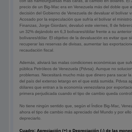
con las hamburguesas más caras, al cambio en dólares. El 
precio de un Big-Mac era en Venezuela más del doble que e
decisión del Gobierno de Venezuela de devaluar el bolívar v
Acosado por la especulación que sufría el bolívar el ministro
Finanzas, Jorge Giordani, devaluó este viernes, 8 de febrero
un 32% dejándolo en 6,3 bolívares/dólar frente a su anterior
bolívares/dólar. El objetivo de la devaluación es evitar que s
recuperar las reservas de divisas, aumentar las exportacione
recaudación fiscal.
Además, aliviará las malas condiciones económicas que suf
pública Petróleos de Venezuela (Pdvsa). Aunque no solucio
problemas. Necesitará mucho más que dinero para sacar la
del país del extenso letargo en el que está sumida. Pdvsa a
dólares que entran a la economía venezolana por exportacion
primera perjudicada cuando el tipo de cambio queda control
No tiene ningún sentido que, según el Índice Big-Mac, Vene
ahora el tipo de cambio más apreciado del Mundo y por ello
depreciarlo.
Cuadro: Apreciación (+) o Depreciación (-) de las mone