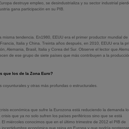
uropa destruye empleo, se desindustrializa y su sector industrial pier
ustria gana participación en su PIB.
a misma tendencia. En1980, EEUU era el primer productor mundial de
rancia, Italia y China. Treinta años después, en 2010, EEUU era la p
, Alemania, Brasil, Italia y Corea del Sur. Observe el lector que Alem
ecen de ese grupo de siete países que más contribuyen a la producció
os que los de la Zona Euro?
s coyunturales y otras más profundas o estructurales.
a crisis económica que sufre la Eurozona está reduciendo la demanda l
risis que ya no solo sufren los países periféricos sino que se está
 El miércoles conocimos que en el último trimestre de 2012 el PIB de
a incertidumbre económica que reina en Europa y que podría postergar