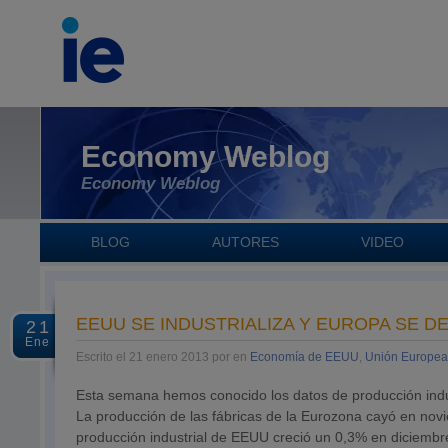
Economy Weblog
Economy Weblog
BLOG
AUTORES
VIDEO
EEUU SE INDUSTRIALIZA Y EUROPA SE D
21
Ene
Escrito el 21 enero 2013 por en
Economía de EEUU
,
Unión Europe
Esta semana hemos conocido los datos de producción indu
La producción de las fábricas de la Eurozona cayó en nov
producción industrial de EEUU creció un 0,3% en diciembre