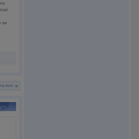
rio
rial
o se
ona euro