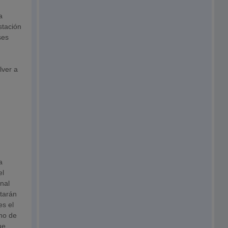
a
stación
ses
lver a
a
el
nal
itarán
es el
ano de
ue