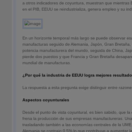
a otros indicadores de coyuntura, muestran que mientras E
en el PIB, EEUU se reindustrializa, genera empleo y su ind
En un horizonte temporal más largo se puede observar es
manufacturas seguido de Alemania, Japón, Gran Bretaña, F
potencia manufacturera del mundo, seguida de China, Japón
pierde dos puestos y que Francia y Gran Bretaña desapar
mundial de manufacturas.
¿Por qué la industria de EEUU logra mejores resultad
La respuesta a esta pregunta exige distinguir entre razone
Aspectos coyunturales
Desde el punto de vista coyuntural, es bien sabido, que l
frena la producción de sus empresas manufactureras. Una c
trasladando también a las economías centrales de la UME.
Alemania se contrajo 0,5% lo que contribuye a aumentar l