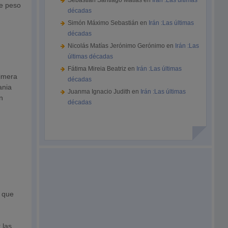
Sebastián Santiago Matías
en
Irán :Las últimas
de peso
décadas
Simón Máximo Sebastián
en
Irán :Las últimas
décadas
Nicolás Matías Jerónimo Gerónimo
en
Irán :Las
últimas décadas
Fátima Mireia Beatriz
en
Irán :Las últimas
rimera
décadas
ania
Juanma Ignacio Judith
en
Irán :Las últimas
n
décadas
o que
 las