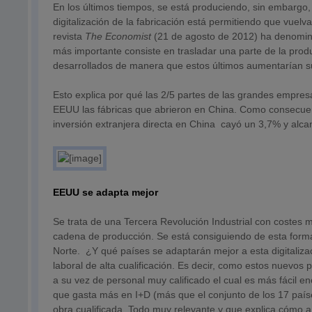
En los últimos tiempos, se está produciendo, sin embargo,
digitalización de la fabricación está permitiendo que vuelv
revista
The Economist
(21 de agosto de 2012) ha denom
más importante consiste en trasladar una parte de la produ
desarrollados de manera que estos últimos aumentarían s
Esto explica por qué las 2/5 partes de las grandes empre
EEUU las fábricas que abrieron en China. Como consecuenci
inversión extranjera directa en China cayó un 3,7% y alcan
EEUU se adapta mejor
Se trata de una Tercera Revolución Industrial con costes
cadena de producción. Se está consiguiendo de esta forma
Norte. ¿Y qué países se adaptarán mejor a esta digitaliz
laboral de alta cualificación. Es decir, como estos nuevos 
a su vez de personal muy calificado el cual es más fácil e
que gasta más en I+D (más que el conjunto de los 17 país
obra cualificada. Todo muy relevante y que explica cómo a 