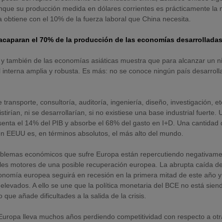
unque su producción medida en dólares corrientes es prácticamente la
a obtiene con el 10% de la fuerza laboral que China necesita.
os acaparan el 70% de la producción de las economías desarrollada
y también de las economías asiáticas muestra que para alcanzar un ni
al interna amplia y robusta. Es más: no se conoce ningún país desarroll
ransporte, consultoría, auditoría, ingeniería, diseño, investigación, et
irían, ni se desarrollarían, si no existiese una base industrial fuerte. 
senta el 14% del PIB y absorbe el 68% del gasto en I+D. Una cantidad
n EEUU es, en términos absolutos, el más alto del mundo.
roblemas económicos que sufre Europa están repercutiendo negativam
ales motores de una posible recuperación europea. La abrupta caída de
conomía europea seguirá en recesión en la primera mitad de este año y
 elevados. A ello se une que la política monetaria del BCE no está sien
 que añade dificultades a la salida de la crisis.
 Europa lleva muchos años perdiendo competitividad con respecto a ot