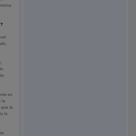
 misma
s?
vel
ado,
c.
Un
 de
ente en
 la
 que la
do lo
ras