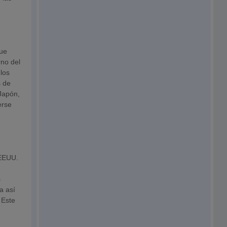
que
rno del
los
s de
 Japón,
erse
 EEUU.
s
a así
 Este