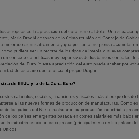
tes europeos es la apreciación del euro frente al dólar. Una situación 
nte, Mario Draghi después de la última reunión del Consejo de Gobie
a mejorado significativamente y que por tanto, no piensa acometer en 
omo pudiera ser un recorte de los tipos de interés o nuevas compra
 en un contexto de políticas muy expansivas de los bancos centrales de
eciación del Euro. Y esta apreciación del euro puede acabar por volv
a mitad de este año que anunció el propio Draghi.
ustria de EEUU y la de la Zona Euro?
ostes salariales, sociales, financieros y fiscales más altos que los de
aptarse a las nuevas formas de producción de manufacturas. Como es
de los países del Norte trasladaron su producción industrial a paíse
ión de los países emergentes basada en costes salariales más bajos er
e la industria creció en esos países (principalmente en los países del
s Unidos.