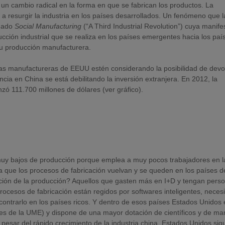
 un cambio radical en la forma en que se fabrican los productos. La
a a resurgir la industria en los países desarrollados. Un fenómeno que l
inado
Social Manufacturing
(“A Third Industrial Revolution”) cuya manife
cción industrial que se realiza en los países emergentes hacia los paí
u producción manufacturera.
sas manufactureras de EEUU estén considerando la posibilidad de devo
a en China se está debilitando la inversión extranjera. En 2012, la
zó 111.700 millones de dólares (ver gráfico).
 muy bajos de producción porque emplea a muy pocos trabajadores en l
 que los procesos de fabricación vuelvan y se queden en los países d
ación de la producción? Aquellos que gasten más en I+D y tengan perso
procesos de fabricación están regidos por softwares inteligentes, neces
ncontrarlo en los países ricos. Y dentro de esos países Estados Unidos 
es de la UME) y dispone de una mayor dotación de científicos y de m
pesar del rápido crecimiento de la industria china, Estados Unidos sig