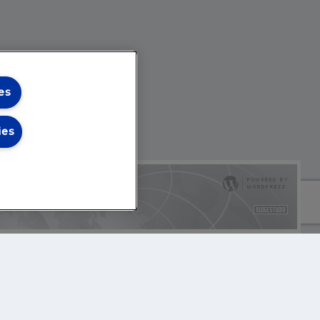
es
ies