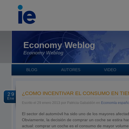
Economy Weblog
Economy Weblog
BLOG
AUTORES
VIDEO
¿COMO INCENTIVAR EL CONSUMO EN TIEM
29
Ene
Escrito el 29 enero 2013 por Patricia Gabaldón en
Economía españo
El sector del automóvil ha sido uno de los mayores afecta
Obviamente, la decisión de comprar un coche se estira hast
actual: comprar un coche es el consumo de mayor volumen