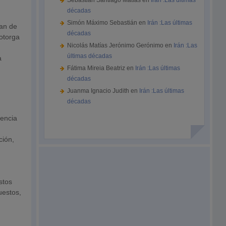
Sebastián Santiago Matías
en
Irán :Las últimas
décadas
Simón Máximo Sebastián
en
Irán :Las últimas
lan de
décadas
 otorga
Nicolás Matías Jerónimo Gerónimo
en
Irán :Las
últimas décadas
a
Fátima Mireia Beatriz
en
Irán :Las últimas
décadas
Juanma Ignacio Judith
en
Irán :Las últimas
décadas
tencia
ción,
stos
uestos,