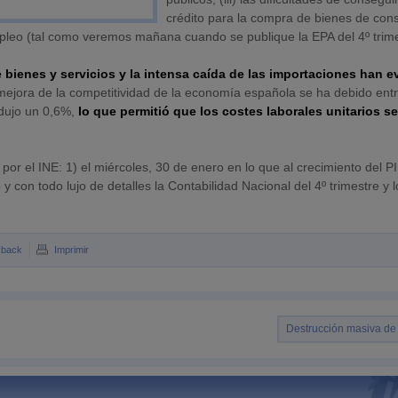
crédito para la compra de bienes de co
mpleo (tal como veremos mañana cuando se publique la EPA del 4º trime
 bienes y servicios y la intensa caída de las importaciones han e
 mejora de la competitividad de la economía española se ha debido ent
edujo un 0,6%,
lo que permitió que los costes laborales unitarios s
por el INE: 1) el miércoles, 30 de enero en lo que al crecimiento del P
 y con todo lujo de detalles la Contabilidad Nacional del 4º trimestre y 
kback
Imprimir
Destrucción masiva d