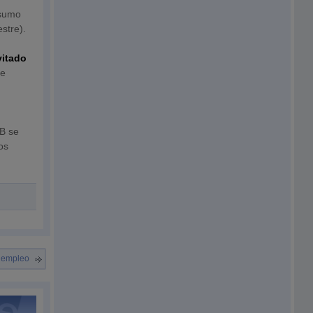
nsumo
stre).
vitado
re
e
IB se
los
e empleo