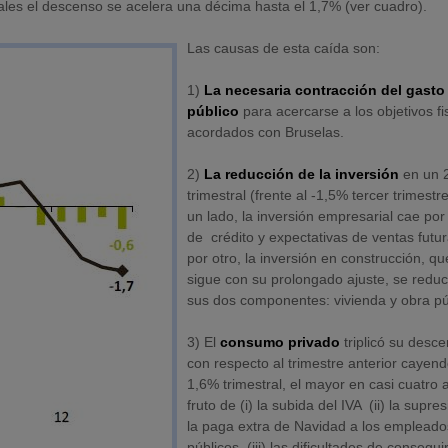
ales el descenso se acelera una décima hasta el 1,7% (ver cuadro).
Las causas de esta caída son:
1)
La necesaria contracción del gasto
público
para acercarse a los objetivos fi
acordados con Bruselas.
2)
La reducción de la inversión
en un 
trimestral (frente al -1,5% tercer trimestr
un lado, la inversión empresarial cae por 
de crédito y expectativas de ventas futur
por otro, la inversión en construcción, qu
sigue con su prolongado ajuste, se redu
sus dos componentes: vivienda y obra pú
3) El
consumo privado
triplicó su desc
con respecto al trimestre anterior cayend
1,6% trimestral, el mayor en casi cuatro 
fruto de (i) la subida del IVA (ii) la supre
la paga extra de Navidad a los empleado
públicos, (iii) las dificultades de consegui