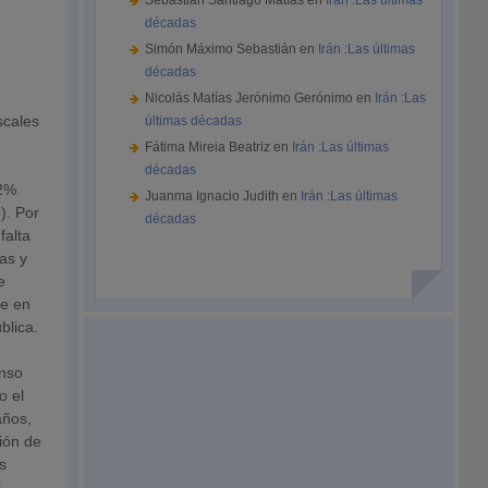
Sebastián Santiago Matías
en
Irán :Las últimas
décadas
Simón Máximo Sebastián
en
Irán :Las últimas
décadas
Nicolás Matías Jerónimo Gerónimo
en
Irán :Las
scales
últimas décadas
Fátima Mireia Beatriz
en
Irán :Las últimas
décadas
2%
Juanma Ignacio Judith
en
Irán :Las últimas
e). Por
décadas
falta
as y
e
ce en
blica.
enso
o el
años,
sión de
s
r