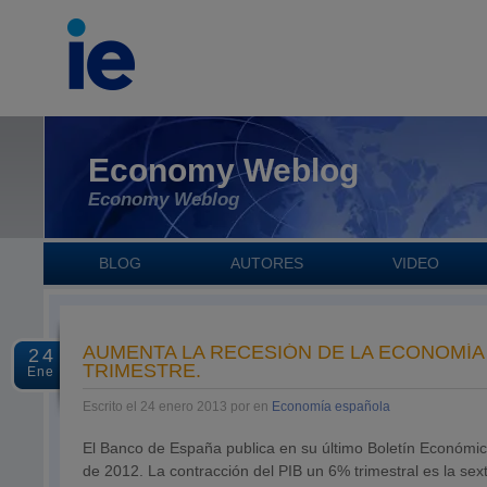
Economy Weblog
Economy Weblog
BLOG
AUTORES
VIDEO
AUMENTA LA RECESIÓN DE LA ECONOMÍA E
24
TRIMESTRE.
Ene
Escrito el 24 enero 2013 por en
Economía española
El Banco de España publica en su último Boletín Económic
de 2012. La contracción del PIB un 6% trimestral es la sext