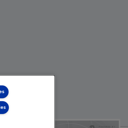
es
ies