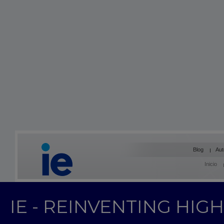
Blog
Aut
Inicio
IE - REINVENTING HI