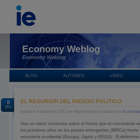
Economy Weblog
Economy Weblog
BLOG
AUTORES
VIDEO
EL RESURGIR DEL RIESGO POLÍTICO
8
Dic
Escrito el 8 diciembre 2012 por Miguel Aguirre Uzquiano en
Economía
Hay un cierto consenso sobre el hecho que el crecimiento 
los próximos años en los países emergentes (BRICs) frente a
economía occidental (Europa, Japón y EEUU). Si definimos e