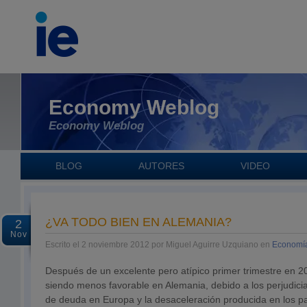
Economy Weblog
Economy Weblog
BLOG
AUTORES
VIDEO
¿VA TODO BIEN EN ALEMANIA?
2
Nov
Escrito el 2 noviembre 2012 por Miguel Aguirre Uzquiano en
Economía
Después de un excelente pero atípico primer trimestre en 20
siendo menos favorable en Alemania, debido a los perjudicial
de deuda en Europa y la desaceleración producida en los p