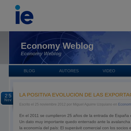
Economy Weblog
Economy Weblog
BLOG
AUTORES
VIDEO
LA POSITIVA EVOLUCIÓN DE LAS EXPORT
25
Nov
Escrito el 25 noviembre 2012 por Miguel Aguirre Uzquiano en
Econom
En el 2011 se cumplieron 25 años de la entrada de España
Un dato muy importante quedo enterrado ante la avalancha
la economía del país: El superávit comercial con los socios