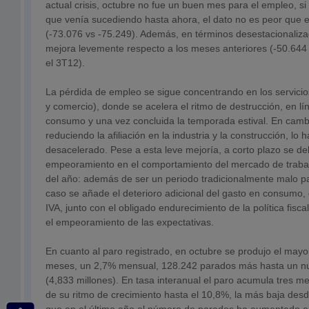
actual crisis, octubre no fue un buen mes para el empleo, si 
que venía sucediendo hasta ahora, el dato no es peor que 
(-73.076 vs -75.249). Además, en términos desestacionaliza
mejora levemente respecto a los meses anteriores (-50.644
el 3T12).
La pérdida de empleo se sigue concentrando en los servicio
y comercio), donde se acelera el ritmo de destrucción, en lín
consumo y una vez concluida la temporada estival. En camb
reduciendo la afiliación en la industria y la construcción, lo 
desacelerado. Pese a esta leve mejoría, a corto plazo se d
empeoramiento en el comportamiento del mercado de trabajo
del año: además de ser un periodo tradicionalmente malo pa
caso se añade el deterioro adicional del gasto en consumo, 
IVA, junto con el obligado endurecimiento de la política fisca
el empeoramiento de las expectativas.
En cuanto al paro registrado, en octubre se produjo el ma
meses, un 2,7% mensual, 128.242 parados más hasta un nu
(4,833 millones). En tasa interanual el paro acumula tres m
de su ritmo de crecimiento hasta el 10,8%, la más baja desd