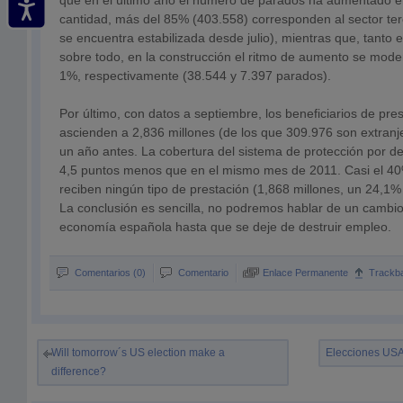
que en el último año el número de parados ha aumentado e
cantidad, más del 85% (403.558) corresponden al sector ter
se encuentra estabilizada desde julio), mientras que, tanto e
sobre todo, en la construcción el ritmo de aumento se moder
1%, respectivamente (38.544 y 7.397 parados).
Por último, con datos a septiembre, los beneficiarios de pr
ascienden a 2,836 millones (de los que 309.976 son extran
un año antes. La cobertura del sistema de protección por d
4,5 puntos menos que en el mismo mes de 2011. Casi el 40
reciben ningún tipo de prestación (1,868 millones, un 24,1
La conclusión es sencilla, no podremos hablar de un cambio
economía española hasta que se deje de destruir empleo.
Comentarios (0)
Comentario
Enlace Permanente
Trackb
Will tomorrow´s US election make a
Elecciones USA
difference?