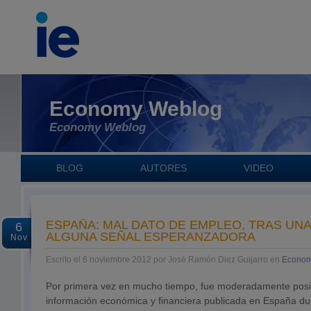
Economy Weblog
Economy Weblog
BLOG
AUTORES
VIDEO
ESPAÑA: MAL DATO DE EMPLEO, TRAS UN
6
ALGUNA SEÑAL ESPERANZADORA
Nov
Escrito el 6 noviembre 2012 por José Ramón Diez Guijarro en
Econom
Por primera vez en mucho tiempo, fue moderadamente positi
información económica y financiera publicada en España d