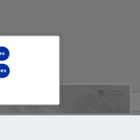
es
ies