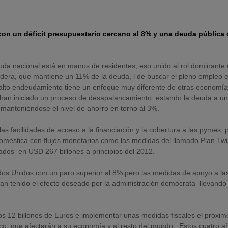
con un déficit presupuestario cercano al 8% y una deuda pública
da nacional está en manos de residentes, eso unido al rol dominante 
edera, que mantiene un 11% de la deuda, l de buscar el pleno empleo 
 alto endeudamiento tiene un enfoque muy diferente de otras economía
an iniciado un proceso de desapalancamiento, estando la deuda a u
, manteniéndose el nivel de ahorro en torno al 3%.
las facilidades de acceso a la financiación y la cobertura a las pymes, 
oméstica con flujos monetarios como las medidas del llamado Plan Twi
dos en USD 267 billones a principios del 2012.
dos Unidos con un paro superior al 8% pero las medidas de apoyo a la
han tenido el efecto deseado por la administración demócrata llevando 
s 12 billones de Euros e implementar unas medidas fiscales el próxim
ico, que afectarán a su economía y al resto del mundo. Estos cuatro a