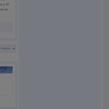
a y el
na se
 interna