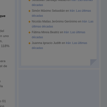
Sebastián Santiago Matías
en
Irán :Las últimas
décadas
Simón Máximo Sebastián
en
Irán :Las últimas
 que
décadas
Nicolás Matías Jerónimo Gerónimo
en
Irán :Las
últimas décadas
del
Fátima Mireia Beatriz
en
Irán :Las últimas
en uno
décadas
s,
Juanma Ignacio Judith
en
Irán :Las últimas
n 118%
décadas
para
st de
s
la
o 01
ños