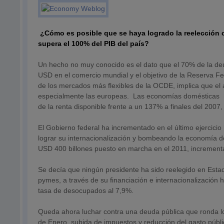
¿Cómo es posible que se haya logrado la reelección 
supera el 100% del PIB del país?
Un hecho no muy conocido es el dato que el 70% de la deu
USD en el comercio mundial y el objetivo de la Reserva F
de los mercados más flexibles de la OCDE, implica que el
especialmente las europeas. Las economías domésticas h
de la renta disponible frente a un 137% a finales del 2007
El Gobierno federal ha incrementado en el último ejercicio 
lograr su internacionalización y bombeando la economía d
USD 400 billones puesto en marcha en el 2011, incrementa
Se decía que ningún presidente ha sido reelegido en Esta
pymes, a través de su financiación e internacionalización 
tasa de desocupados al 7,9%.
Queda ahora luchar contra una deuda pública que ronda lo
de Enero, subida de impuestos y reducción del gasto públ