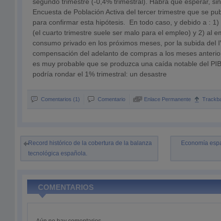
segundo trimestre (-0,4% trimestral). Habrá que esperar, si
Encuesta de Población Activa del tercer trimestre que se pu
para confirmar esta hipótesis. En todo caso, y debido a : 1
(el cuarto trimestre suele ser malo para el empleo) y 2) al
consumo privado en los próximos meses, por la subida del IV
compensación del adelanto de compras a los meses anteriore
es muy probable que se produzca una caída notable del PIB 
podría rondar el 1% trimestral: un desastre
Comentarios (1)
Comentario
Enlace Permanente
Trackb
Record histórico de la cobertura de la balanza
Economía españ
tecnológica española.
COMENTARIOS