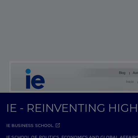
Blog
Aut
Inicio
IE - REINVENTING HI
IE BUSINESS SCHOOL
IE SCHOOL OF POLITICS, ECONOMICS AND GLOBAL AFFAIR