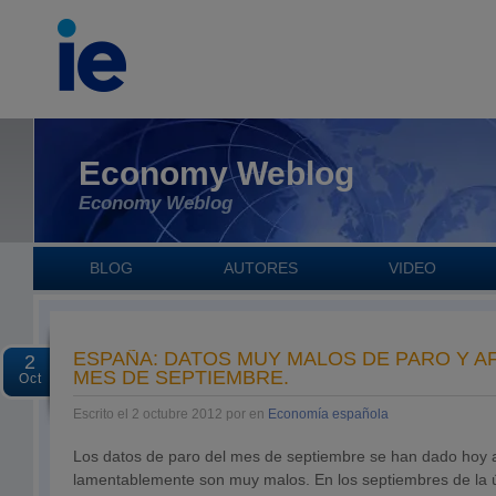
Economy Weblog
Economy Weblog
BLOG
AUTORES
VIDEO
ESPAÑA: DATOS MUY MALOS DE PARO Y AF
2
MES DE SEPTIEMBRE.
Oct
Escrito el 2 octubre 2012 por en
Economía española
Los datos de paro del mes de septiembre se han dado hoy 
lamentablemente son muy malos. En los septiembres de la ú