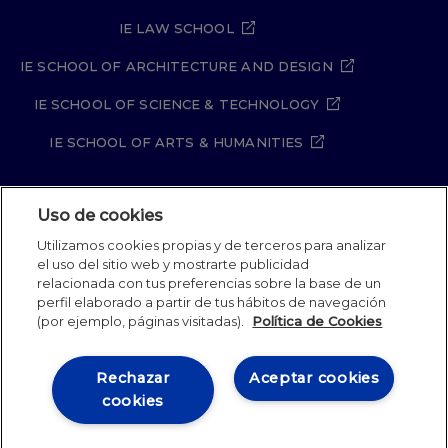
IE LAW SCHOOL
IE SCHOOL OF ARCHITECTURE AND DESIGN
IE SCHOOL OF SCIENCE & TECHNOLOGY
IE SCHOOL OF ARTS & HUMANITIES
Uso de cookies
Aviso legal
Política de Privacidad
Utilizamos cookies propias y de terceros para analizar
Política de Cookies
Política de seguridad
el uso del sitio web y mostrarte publicidad
Student Academic Standards
Canal Compliance
relacionada con tus preferencias sobre la base de un
Site Map
perfil elaborado a partir de tus hábitos de navegación
(por ejemplo, páginas visitadas).
Política de Cookies
IE University 2026
Rechazar
Aceptar cookies
cookies