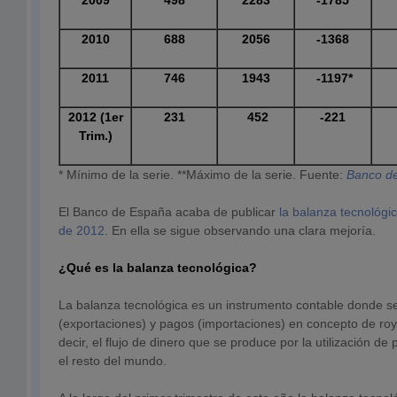
2009
498
2283
-1785
2010
688
2056
-1368
2011
746
1943
-1197*
2012 (1er
231
452
-221
Trim.)
* Mínimo de la serie. **Máximo de la serie. Fuente:
Banco d
El Banco de España acaba de publicar
la balanza tecnológic
de 2012
. En ella se sigue observando una clara mejoría.
¿Qué es la balanza tecnológica?
La balanza tecnológica es un instrumento contable donde s
(exportaciones) y pagos (importaciones) en concepto de roya
decir, el flujo de dinero que se produce por la utilización d
el resto del mundo.