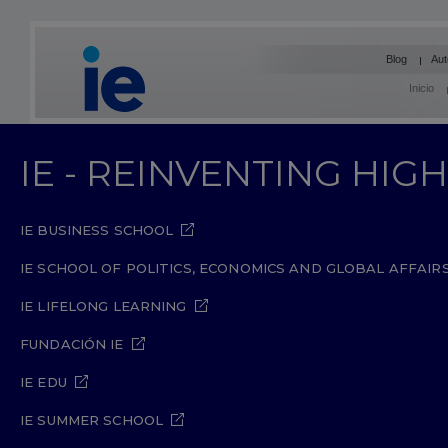
Blog
Aut
Inicio
IE - REINVENTING HI
IE BUSINESS SCHOOL
IE SCHOOL OF POLITICS, ECONOMICS AND GLOBAL AFFAIR
IE LIFELONG LEARNING
FUNDACIÓN IE
IE EDU
IE SUMMER SCHOOL