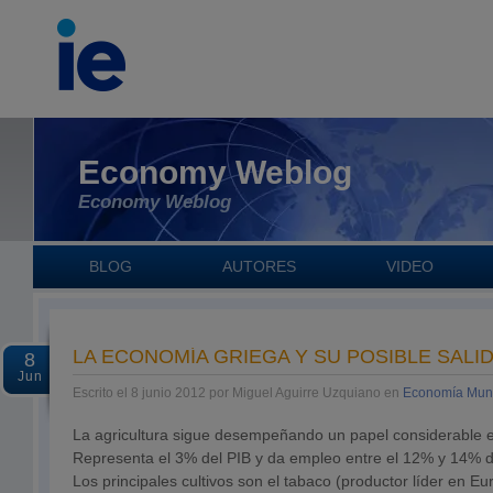
Economy Weblog
Economy Weblog
BLOG
AUTORES
VIDEO
LA ECONOMÍA GRIEGA Y SU POSIBLE SALI
8
Jun
Escrito el 8 junio 2012 por Miguel Aguirre Uzquiano en
Economía Mun
La agricultura sigue desempeñando un papel considerable e
Representa el 3% del PIB y da empleo entre el 12% y 14% de
Los principales cultivos son el tabaco (productor líder en Eu