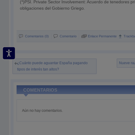
(*)PSI. Private Sector Involvement: Acuerdo de tenedores p
obligaciones del Gobierno Griego.
Comentarios (0)
Comentario
Enlace Permanente
Trackb
¿Cuánto puede aguantar España pagando
Nueve raz
tipos de interés tan altos?
COMENTARIOS
Aún no hay comentarios.