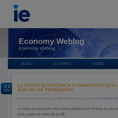
Economy Weblog
Economy Weblog
BLOG
AUTORES
VIDEO
LA CRISIS ECONÓMICA Y FINANCIERA QUE 
23
AÚN NO HA TERMINADO
Jun
Escrito el 23 junio 2012 por Miguel Aguirre Uzquiano en
Economía Gl
La toma de posesión del nuevo gobierno en Grecia es una b
país y para el resto de la UE.