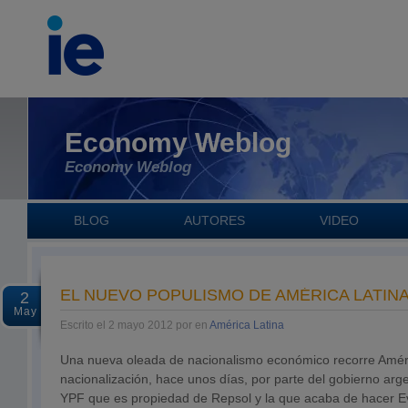
Economy Weblog
Economy Weblog
BLOG
AUTORES
VIDEO
EL NUEVO POPULISMO DE AMÉRICA LATIN
2
May
Escrito el 2 mayo 2012 por en
América Latina
Una nueva oleada de nacionalismo económico recorre Améri
nacionalización, hace unos días, por parte del gobierno arge
YPF que es propiedad de Repsol y la que acaba de hacer Evo