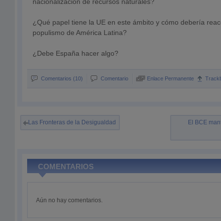
nacionalización de recursos naturales?
¿Qué papel tiene la UE en este ámbito y cómo debería reac
populismo de América Latina?
¿Debe España hacer algo?
Comentarios (10)
Comentario
Enlace Permanente
Track
Las Fronteras de la Desigualdad
El BCE manti
COMENTARIOS
Aún no hay comentarios.