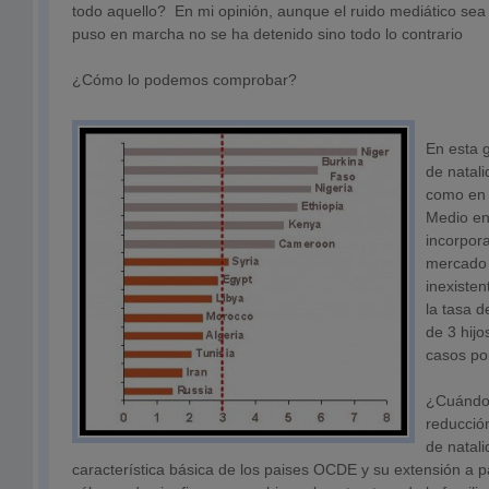
todo aquello? En mi opinión, aunque el ruido mediático se
puso en marcha no se ha detenido sino todo lo contrario
¿Cómo lo podemos comprobar?
En esta g
de natal
como en 
Medio en
incorpor
mercado 
inexisten
la tasa 
de 3 hijo
casos po
¿Cuándo
reducción
de natal
característica básica de los paises OCDE y su extensión a 