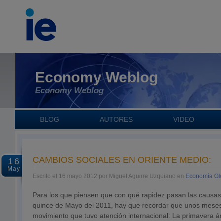
Economy Weblog
Economy Weblog
BLOG
AUTORES
VIDEO
CAMBIOS SOCIALES EN ORIENTE MEDIO:
16
May
Escrito el 16 mayo 2012 por Miguel Aguirre Uzquiano en
Economía Gl
Para los que piensen que con qué rapidez pasan las causas 
quince de Mayo del 2011, hay que recordar que unos meses
movimiento que tuvo atención internacional: La primavera