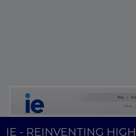
Blog
Aut
Inicio
IE - REINVENTING HI