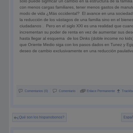
sólo puede signficar un cambio en la estructura de la familia 
con menos cargas familiares, tener menos gastos de manut
modo de vida ¿Más occidental? El avance en una sociedad
la reducción de los vástagos de una familia sino en el bienest
ciudadanos . Pero en el siglo XXI es una realidad que cuan
incrementan su poder de renta en vez de aumentar sus des
hasta llegar al esquema de los Dinks (doble income no kid
que Oriente Medio siga con los pasos dados en Tunez y Eg
deseo de cambio exclusivamente en una reducción paulativa
Comentarios (0)
Comentario
Enlace Permanente
Trackb
¿Qué son los hispanobonos?
Españ