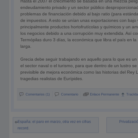
Hasta el 2007 el crecimiento se basaba en una mezcla pelig
endeudamiento privado y un sector público desproporcionad
problemas de financiación debido al bajo ratio (para están
de impuestos. A esto se unían unas exportaciones con bajo v
principalmente productos hortofrutícolas y químicos y un a
los negocios debido a una corrupción muy extendida. Así com
Termópilas duro 3 días, la económica que libra el país en la
larga.
Grecia debe seguir trabajando en aquello para lo que es un
el sector naval o el turismo, para que dentro de un lustro se
previsible de mejora económica como las historias del Rey 
tragedias realistas de Eurípides.
Comentarios (1)
Comentario
Enlace Permanente
Trackb
España: el paro en marzo, otra vez en cifras
Privatizac
record.