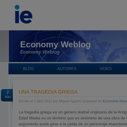
Economy Weblog
Economy Weblog
BLOG
AUTORES
VIDEO
UNA TRAGEDIA GRIEGA
7
Abr
Escrito el 7 abril 2012 por Miguel Aguirre Uzquiano en
Economía Mund
La tragedia griega es un género teatral originario de la Anti
Edad Media es un término que es sinónimo de una obra de es
argumento suele girar a la caída de un personaje important