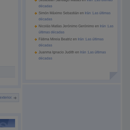
Sebastián Santiago Matías
en
Irán :Las últimas
décadas
Simón Máximo Sebastián
en
Irán :Las últimas
décadas
Nicolás Matías Jerónimo Gerónimo
en
Irán :Las
últimas décadas
Fátima Mireia Beatriz
en
Irán :Las últimas
décadas
Juanma Ignacio Judith
en
Irán :Las últimas
décadas
xterior.