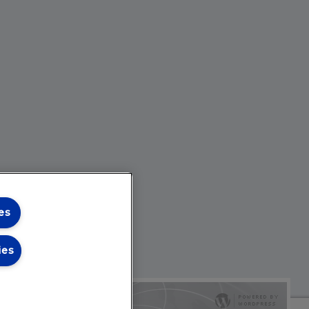
es
ies