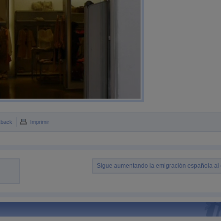
kback
Imprimir
Sigue aumentando la emigración española al e