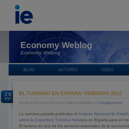
Economy Weblog
Economy Weblog
BLOG
AUTORES
VIDEO
EL TURISMO EN ESPAÑA: FEBRERO 2012
26
Mar
Escrito el 26 marzo 2012 por Patricia Gabaldón en
Uncategorized
La semana pasada publicaba el
Instituto Nacional de Estadí
sobre la Coyuntura Turística Hotel
era en España para el me
El turismo es uno de los sectores esenciales de la economía