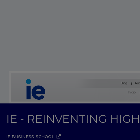
Blog
Aut
Inicio
IE - REINVENTING HI
IE BUSINESS SCHOOL