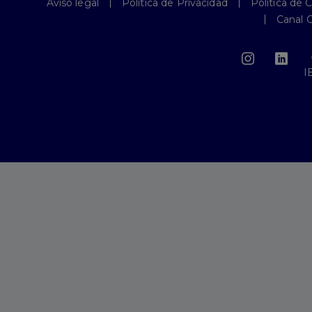
Aviso legal
Política de Privacidad
Política de 
Canal 
I