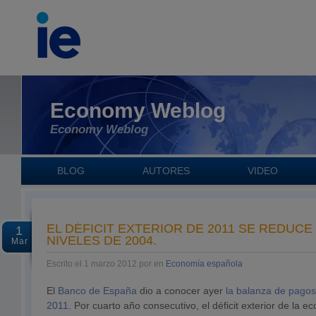
Economy Weblog
Economy Weblog
BLOG
AUTORES
VIDEO
EL DÉFICIT EXTERIOR DE 2011 SE REDUC
1
NIVELES DE 2004.
Mar
Escrito el 1 marzo 2012 por en
Economía española
El
Banco de España
dio a conocer ayer
la balanza de pagos
2011
. Por cuarto año consecutivo, el déficit exterior de la