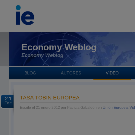
Economy Weblog
Economy Weblog
BLOG
AUTORES
VIDEO
TASA TOBIN EUROPEA
21
Ene
Escrito el 21 enero 2012 por Patricia Gabaldón en
Unión Europea
,
Vi