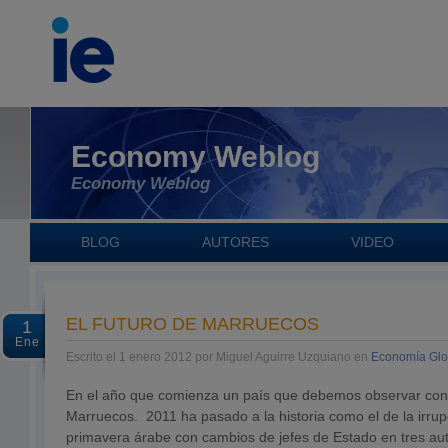
Economy Weblog
Economy Weblog
BLOG
AUTORES
VIDEO
EL FUTURO DE MARRUECOS
1
Ene
Escrito el 1 enero 2012 por Miguel Aguirre Uzquiano en
Economía Glo
En el año que comienza un país que debemos observar con 
Marruecos. 2011 ha pasado a la historia como el de la irrup
primavera árabe con cambios de jefes de Estado en tres aut