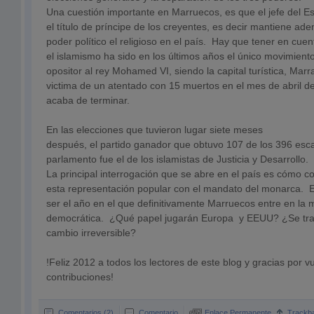
Una cuestión importante en Marruecos, es que el jefe del Es
el título de príncipe de los creyentes, es decir mantiene ad
poder político el religioso en el país. Hay que tener en cue
el islamismo ha sido en los últimos años el único movimiento
opositor al rey Mohamed VI, siendo la capital turística, Marr
victima de un atentado con 15 muertos en el mes de abril d
acaba de terminar.
En las elecciones que tuvieron lugar siete meses
después, el partido ganador que obtuvo 107 de los 396 esc
parlamento fue el de los islamistas de Justicia y Desarrollo.
La principal interrogación que se abre en el país es cómo c
esta representación popular con el mandato del monarca. 
ser el año en el que definitivamente Marruecos entre en la
democrática. ¿Qué papel jugarán Europa y EEUU? ¿Se tra
cambio irreversible?
!Feliz 2012 a todos los lectores de este blog y gracias por v
contribuciones!
Comentarios (2)
Comentario
Enlace Permanente
Trackb