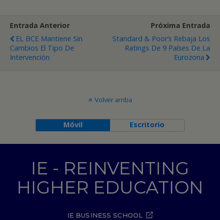
Entrada Anterior
Próxima Entrada
EL BCE Mantiene Sin
Standard & Poor’s Rebaja Los
Cambios El Tipo De
Ratings De 9 Países De La
Intervención
Eurozona
Volver arriba
Móvil
Escritorio
IE - REINVENTING
HIGHER EDUCATION
IE BUSINESS SCHOOL