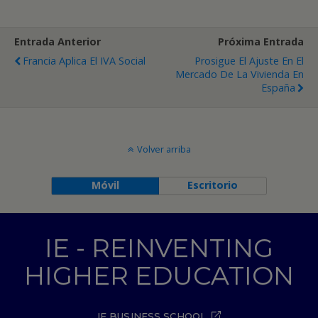
Entrada Anterior
Próxima Entrada
Francia Aplica El IVA Social
Prosigue El Ajuste En El
Mercado De La Vivienda En
España
Volver arriba
Móvil
Escritorio
IE - REINVENTING
HIGHER EDUCATION
IE BUSINESS SCHOOL